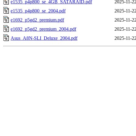
e1535_p4p800_se_4GB_SATARAID.pdf
2025-11-22
e1535_p4p800_se_2004.pdf
2025-11-22
e1692_p5gd2_premium.pdf
2025-11-22
e1692_p5gd2_premium_2004.pdf
2025-11-22
Asus_A8N-SLI_Deluxe_2004.pdf
2025-11-22