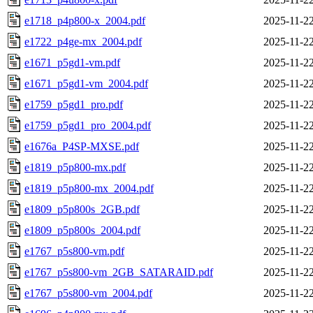
e1718_p4p800-x_2004.pdf
2025-11-22
e1722_p4ge-mx_2004.pdf
2025-11-22
e1671_p5gd1-vm.pdf
2025-11-22
e1671_p5gd1-vm_2004.pdf
2025-11-22
e1759_p5gd1_pro.pdf
2025-11-22
e1759_p5gd1_pro_2004.pdf
2025-11-22
e1676a_P4SP-MXSE.pdf
2025-11-22
e1819_p5p800-mx.pdf
2025-11-22
e1819_p5p800-mx_2004.pdf
2025-11-22
e1809_p5p800s_2GB.pdf
2025-11-22
e1809_p5p800s_2004.pdf
2025-11-22
e1767_p5s800-vm.pdf
2025-11-22
e1767_p5s800-vm_2GB_SATARAID.pdf
2025-11-22
e1767_p5s800-vm_2004.pdf
2025-11-22